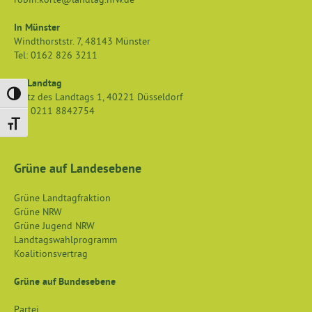
In Münster
Windthorststr. 7
,
48143
Münster
Tel:
0162 826 3211
Im Landtag
Umschalten auf hohe Kontraste
Platz des Landtags 1
,
40221
Düsseldorf
Tel:
0211 8842754
Schrift vergrößern
Grüne auf Landesebene
Grüne Landtagfraktion
Grüne NRW
Grüne Jugend NRW
Landtagswahlprogramm
Koalitionsvertrag
Grüne auf Bundesebene
Partei