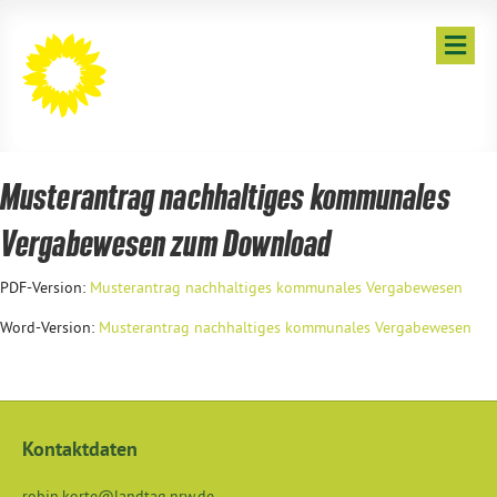
NA
Musterantrag nachhaltiges kommunales
Vergabewesen zum Download
PDF-Version:
Musterantrag nachhaltiges kommunales Vergabewesen
Word-Version:
Musterantrag nachhaltiges kommunales Vergabewesen
Kontaktdaten
robin.korte@landtag.nrw.de