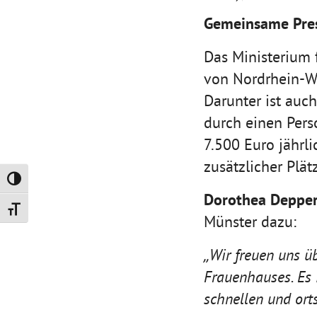
Gemeinsame Pre
Das Ministerium f
von Nordrhein-We
Darunter ist auch
durch einen Pers
7.500 Euro jährl
zusätzlicher Plät
Umschalten auf hohe Kontraste
Dorothea Deppe
Schrift vergrößern
Münster dazu:
„Wir freuen uns ü
Frauenhauses. Es 
schnellen und ort