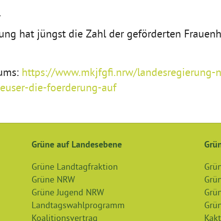
d
ung hat jüngst die Zahl der geförderten Frauen
iums:
https://www.mkjfgfi.nrw/landesregierung-
euser-die-foerderung-auf
Grüne auf Landesebene
Grün
Grüne Landtagfraktion
Grü
Grüne NRW
Grün
Grüne Jugend NRW
Grü
Landtagswahlprogramm
Grün
Koalitionsvertrag
Kakt