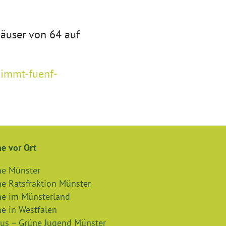
häuser von 64 auf
nimmt-fuenf-
e vor Ort
ne Münster
e Ratsfraktion Münster
ne im Münsterland
e in Westfalen
us – Grüne Jugend Münster