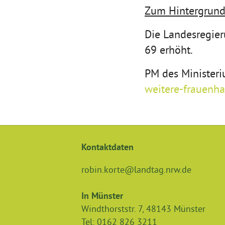
Zum Hintergrun
Die Landesregier
69 erhöht.
PM des Minister
weitere-frauenha
Kontaktdaten
robin.korte@landtag.nrw.de
In Münster
Windthorststr. 7
,
48143
Münster
Tel:
0162 826 3211