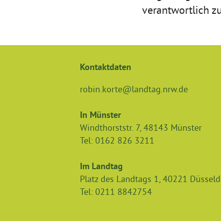
verantwortlich z
Kontaktdaten
robin.korte@landtag.nrw.de
In Münster
Windthorststr. 7
,
48143
Münster
Tel:
0162 826 3211
Im Landtag
Platz des Landtags 1
,
40221
Düsseld
Tel:
0211 8842754