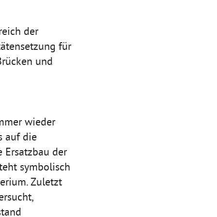
reich der
tätensetzung für
 Brücken und
immer wieder
 auf die
e Ersatzbau der
steht symbolisch
erium. Zuletzt
rsucht,
stand