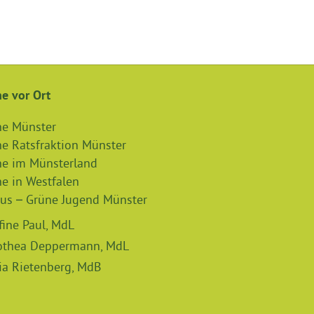
e vor Ort
ne Münster
e Ratsfraktion Münster
ne im Münsterland
e in Westfalen
us – Grüne Jugend Münster
fine Paul, MdL
othea Deppermann, MdL
ia Rietenberg, MdB