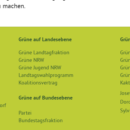
u machen.
Grüne auf Landesebene
Grün
Grüne Landtagfraktion
Grü
Grüne NRW
Grün
Grüne Jugend NRW
Grü
Landtagswahlprogramm
Grün
Koalitionsvertrag
Kakt
Jose
Grüne auf Bundesebene
Dor
orf
Sylv
Partei
Bundestagsfraktion