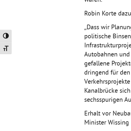
Robin Korte dazu
„Dass wir Planun
politische Binsen
Umschalten auf hohe Kontraste
Infrastrukturpro
Schrift vergrößern
Autobahnen und F
gefallene Projek
dringend für den 
Verkehrsprojekte 
Kanalbrücke sich
sechsspurigen Au
Erhalt vor Neubau
Minister Wissing 