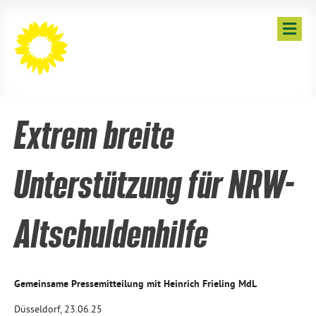
N
A
V
I
G
A
T
I
Extrem breite
O
N
Unterstützung für NRW-
Altschuldenhilfe
Gemeinsame Pressemitteilung mit Heinrich Frieling MdL
Düsseldorf, 23.06.25