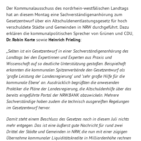
Der Kommunalausschuss des nordrhein-westfälischen Landtags
hat an diesem Montag eine Sachverständigenanhörung zum
Gesetzentwurf über ein Altschuldenentlastungsgesetz für hoch
verschuldete Städte und Gemeinden in NRW durchgeführt. Dazu
erklären die kommunalpolitischen Sprecher von Grünen und CDU,
Dr. Robin Korte
sowie
Heinrich Frieling
:
„Selten ist ein Gesetzentwurf in einer Sachverständigenanhörung des
Landtags bei den Expertinnen und Experten aus Praxis und
Wissenschaft auf so deutliche Unterstützung gestoßen. Beispielhaft
erkannten die kommunalen Spitzenverbände den Gesetzentwurf als
‘große Leistung der Landesregierung’ und ‘sehr große Hilfe für die
kommunale Ebene’ an. Ausdrücklich begrüßten die anwesenden
Praktiker die Pläne der Landesregierung, die Altschuldenhilfe über das
bereits eingeführte Portal der NRW.BANK abzuwickeln. Mehrere
Sachverständige hoben zudem die technisch ausgereiften Regelungen
im Gesetzentwurf hervor.
Damit steht einem Beschluss des Gesetzes noch in diesem Juli nichts
mehr entgegen. Das ist eine äußerst gute Nachricht für rund zwei
Drittel der Städte und Gemeinden in NRW, die nun mit einer zügigen
Übernahme kommunaler Liquiditätskredite in Milliardenhöhe rechnen