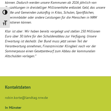
können. Dadurch werden unsere Kommunen ab 2026 jährlich von
Zinszahlungen in dreistelliger Millionenhöhe entlastet. Geld, das unsere
Städte und Gemeinden zukünftig in Kitas, Schulen, Sportflächen,
Umschalten auf hohe Kontraste
Schwimmbäder oder andere Leistungen für die Menschen in NRW
investieren können.
Schrift vergrößern
Klar ist aber: Wir haben bereits vorgelegt und stellen 250 Millionen
Euro über 30 Jahre für den Schuldenabbau zur Verfügung. Unsere
Erwartung ist deshalb: Der Bund muss jetzt seinen Teil der
Verantwortung annehmen, Finanzminister Klingbeil noch vor der
Sommerpause einen Gesetzentwurf zum Abbau der kommunalen
Altschulden vorlegen.“
Kontaktdaten
robin.korte@landtag.nrw.de
In Münster