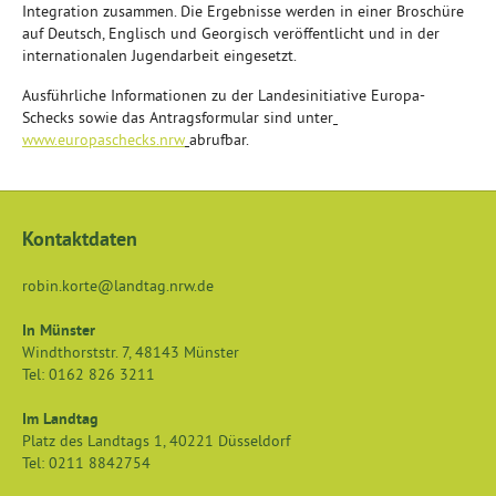
Integration zusammen. Die Ergebnisse werden in einer Broschüre
auf Deutsch, Englisch und Georgisch veröffentlicht und in der
internationalen Jugendarbeit eingesetzt.
Ausführliche Informationen zu der Landesinitiative Europa-
Schecks sowie das Antragsformular sind unter
www.europaschecks.nrw
abrufbar.
Kontaktdaten
robin.korte@landtag.nrw.de
In Münster
Windthorststr. 7
,
48143
Münster
Tel:
0162 826 3211
Im Landtag
Platz des Landtags 1
,
40221
Düsseldorf
Tel:
0211 8842754