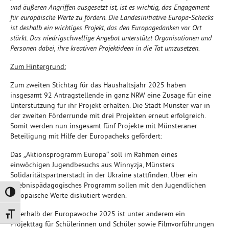
und äußeren Angriffen ausgesetzt ist, ist es wichtig, das Engagement
für europäische Werte zu fördern. Die Landesinitiative Europa-Schecks
ist deshalb ein wichtiges Projekt, das den Europagedanken vor Ort
stärkt. Das niedrigschwellige Angebot unterstützt Organisationen und
Personen dabei, ihre kreativen Projektideen in die Tat umzusetzen.
Zum Hintergrund:
Zum zweiten Stichtag für das Haushaltsjahr 2025 haben
insgesamt 92 Antragstellende in ganz NRW eine Zusage für eine
Unterstützung für ihr Projekt erhalten. Die Stadt Münster war in
der zweiten Förderrunde mit drei Projekten erneut erfolgreich.
Somit werden nun insgesamt fünf Projekte mit Münsteraner
Beteiligung mit Hilfe der Europacheks gefördert:
Das „Aktionsprogramm Europa“ soll im Rahmen eines
einwöchigen Jugendbesuchs aus Winnyzja, Münsters
Solidaritätspartnerstadt in der Ukraine stattfinden. Über ein
erlebnispädagogisches Programm sollen mit den Jugendlichen
Umschalten auf hohe Kontraste
europäische Werte diskutiert werden.
Innerhalb der Europawoche 2025 ist unter anderem ein
Schrift vergrößern
Projekttag für Schülerinnen und Schüler sowie Filmvorführungen