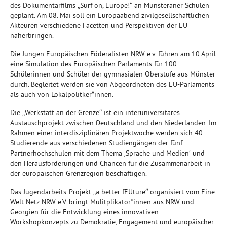
des Dokumentarfilms „Surf on, Europe!“ an Münsteraner Schulen
geplant. Am 08. Mai soll ein Europaabend zivilgesellschaftlichen
Akteuren verschiedene Facetten und Perspektiven der EU
näherbringen.
Die Jungen Europäischen Föderalisten NRW e.v. führen am 10.April
eine Simulation des Europäischen Parlaments für 100
Schülerinnen und Schüler der gymnasialen Oberstufe aus Münster
durch. Begleitet werden sie von Abgeordneten des EU-Parlaments
als auch von Lokalpolitker*innen.
Die „Werkstatt an der Grenze“ ist ein interuniversitäres
Austauschprojekt zwischen Deutschland und den Niederlanden. Im
Rahmen einer interdisziplinären Projektwoche werden sich 40
Studierende aus verschiedenen Studiengängen der fünf
Partnerhochschulen mit dem Thema ‚Sprache und Medien’ und
den Herausforderungen und Chancen für die Zusammenarbeit in
der europäischen Grenzregion beschäftigen.
Das Jugendarbeits-Projekt „a better fEUture“ organisiert vom Eine
Welt Netz NRW e.V. bringt Mulitplikator*innen aus NRW und
Georgien für die Entwicklung eines innovativen
Workshopkonzepts zu Demokratie, Engagement und europäischer