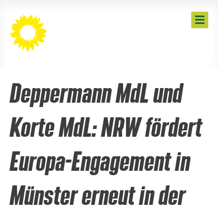
N
A
V
I
G
A
T
I
Deppermann MdL und
O
N
Korte MdL: NRW fördert
Europa-Engagement in
Münster erneut in der